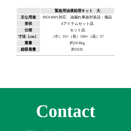
緊急用油液処理キット 大
主な用途
ISO14001対応 油漏れ事故対策品・備品
形状
4アイテムセット品
仕様
セット品
寸法（cm）
（巾）33×（長）100×（高）57
重量
約16.8kg
総吸着量
約163L
Contact